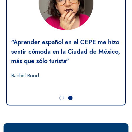
ses
"Aprender español en el CEPE me hizo
"A
s
sentir cómoda en la Ciudad de México,
en
más que sólo turista"
co
Rachel Rood
Tal